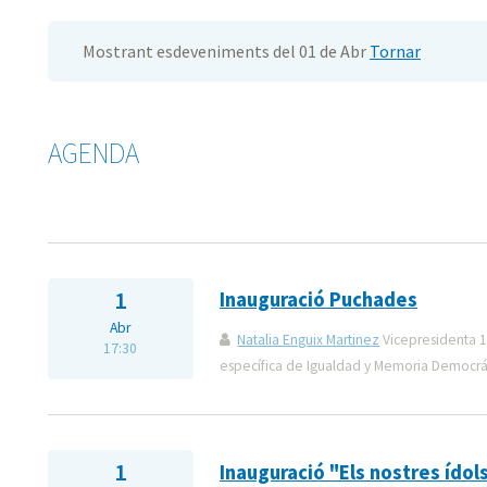
Mostrant esdeveniments del 01 de Abr
Tornar
AGENDA
1
Inauguració Puchades
Abr
Natalia Enguix Martinez
Vicepresidenta 1
17:30
específica de Igualdad y Memoria Democrá
1
Inauguració "Els nostres ídol