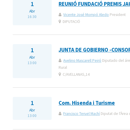
1
REUNIÓ FUNDACIÓ PREMIS JA
Abr
Vicente José Mompó Aledo
President
16:30
DIPUTACIÓ
1
JUNTA DE GOBIERNO -CONSO
Abr
Avelino Mascarell Peiró
Diputado del áre
13:00
Rural
C/AVELLANAS,14
1
Com. Hisenda i Turisme
Abr
Francisco Teruel Machí
Diputat de l'Àrea 
13:00