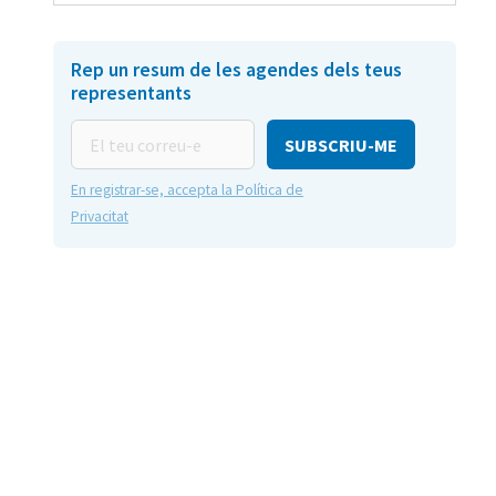
Rep un resum de les agendes dels teus
representants
El
teu
correu-
En registrar-se, accepta la Política de
e
Privacitat