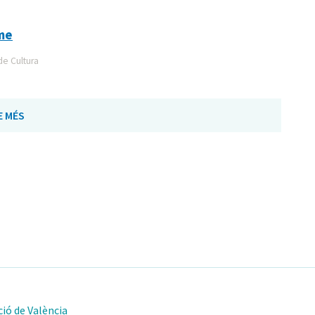
sme
de Cultura
E MÉS
ió de València