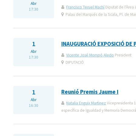
Abr
Francisco Teruel Machí
Diputat de l'Àrea 
17:30
Palau del Marqués de la Scala, Pl. de Man
1
INAUGURACIÓ EXPOSICIÓ DE P
Abr
Vicente José Mompó Aledo
President
17:30
DIPUTACIÓ
1
Reunió Premis Jaume I
Abr
Natalia Enguix Martinez
Vicepresidenta 1
16:30
específica de Igualdad y Memoria Democrá