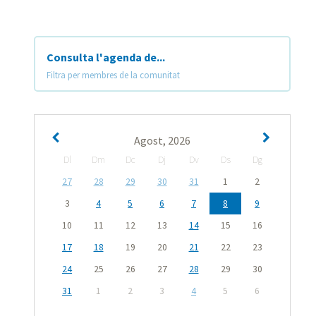
Consulta l'agenda de...
Filtra per membres de la comunitat
Agost, 2026
Dl
Dm
Dc
Dj
Dv
Ds
Dg
27
28
29
30
31
1
2
3
4
5
6
7
8
9
10
11
12
13
14
15
16
17
18
19
20
21
22
23
24
25
26
27
28
29
30
31
1
2
3
4
5
6