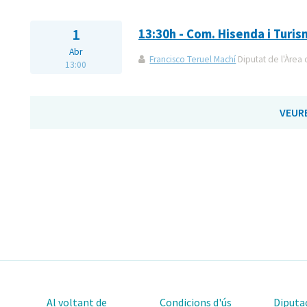
1
13:30h - Com. Hisenda i Turi
Abr
Francisco Teruel Machí
Diputat de l'Àrea 
13:00
VEUR
Al voltant de
Condicions d'ús
Diputac