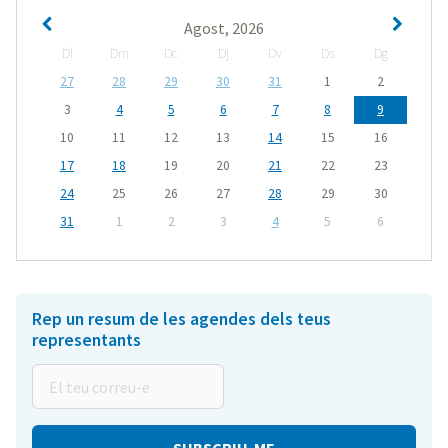
Agost, 2026
Dl
Dm
Dc
Dj
Dv
Ds
Dg
27
28
29
30
31
1
2
3
4
5
6
7
8
9
10
11
12
13
14
15
16
17
18
19
20
21
22
23
24
25
26
27
28
29
30
31
1
2
3
4
5
6
Rep un resum de les agendes dels teus
representants
El
teu
correu-
e