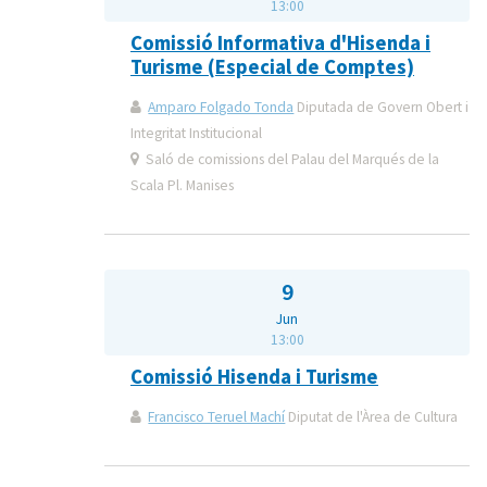
13:00
Comissió Informativa d'Hisenda i
Turisme (Especial de Comptes)
Amparo Folgado Tonda
Diputada de Govern Obert i
Integritat Institucional
Saló de comissions del Palau del Marqués de la
Scala Pl. Manises
9
Jun
13:00
Comissió Hisenda i Turisme
Francisco Teruel Machí
Diputat de l'Àrea de Cultura