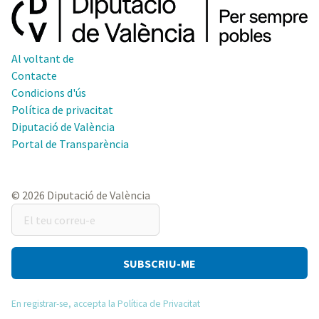
Al voltant de
Contacte
Condicions d'ús
Política de privacitat
Diputació de València
Portal de Transparència
© 2026 Diputació de València
El
teu
correu-
e
En registrar-se, accepta la Política de Privacitat