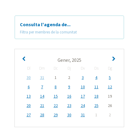
Consulta l'agenda de...
Filtra per membres de la comunitat
Gener, 2025
Dl
Dm
Dc
Dj
Dv
Ds
Dg
30
31
1
2
3
4
5
6
7
8
9
10
11
12
13
14
15
16
17
18
19
20
21
22
23
24
25
26
27
28
29
30
31
1
2