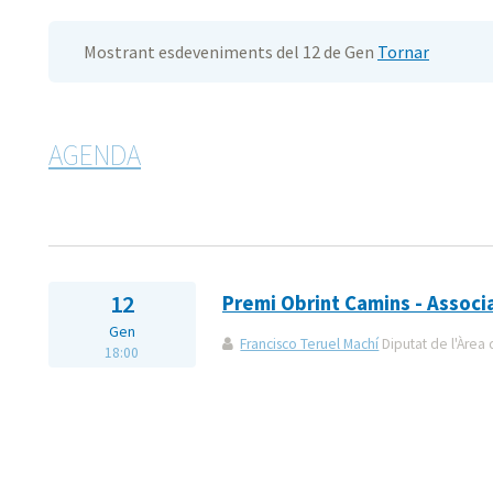
Mostrant esdeveniments del 12 de Gen
Tornar
AGENDA
12
Premi Obrint Camins - Associa
Gen
Francisco Teruel Machí
Diputat de l'Àrea 
18:00