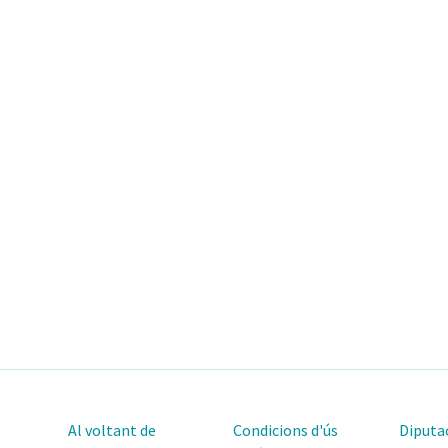
Al voltant de
Condicions d'ús
Diputac