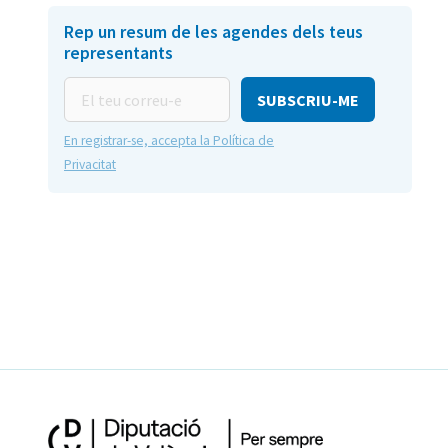
Rep un resum de les agendes dels teus
representants
El
teu
correu-
En registrar-se, accepta la Política de
e
Privacitat