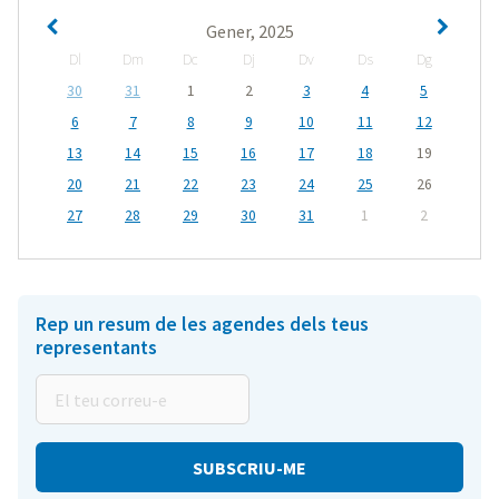
Gener, 2025
Dl
Dm
Dc
Dj
Dv
Ds
Dg
30
31
1
2
3
4
5
6
7
8
9
10
11
12
13
14
15
16
17
18
19
20
21
22
23
24
25
26
27
28
29
30
31
1
2
Rep un resum de les agendes dels teus
representants
El
teu
correu-
e