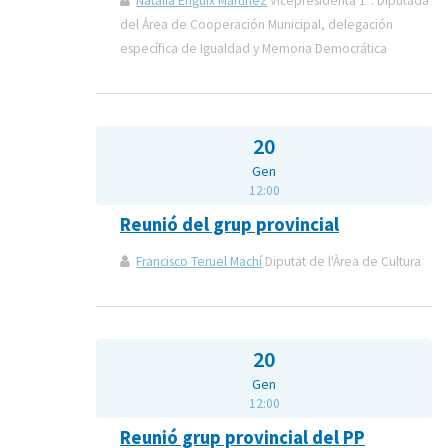
Natalia Enguix Martinez
Vicepresidenta 1ª. Diputada
del Área de Cooperación Municipal, delegación
específica de Igualdad y Memoria Democrática
20
Gen
12:00
Reunió del grup provincial
Francisco Teruel Machí
Diputat de l'Àrea de Cultura
20
Gen
12:00
Reunió grup provincial del PP