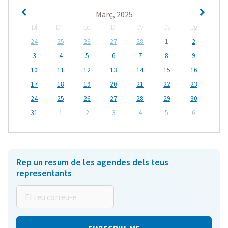
Març, 2025
Dl
Dm
Dc
Dj
Dv
Ds
Dg
24
25
26
27
28
1
2
3
4
5
6
7
8
9
10
11
12
13
14
15
16
17
18
19
20
21
22
23
24
25
26
27
28
29
30
31
1
2
3
4
5
6
Rep un resum de les agendes dels teus
representants
El
teu
correu-
e