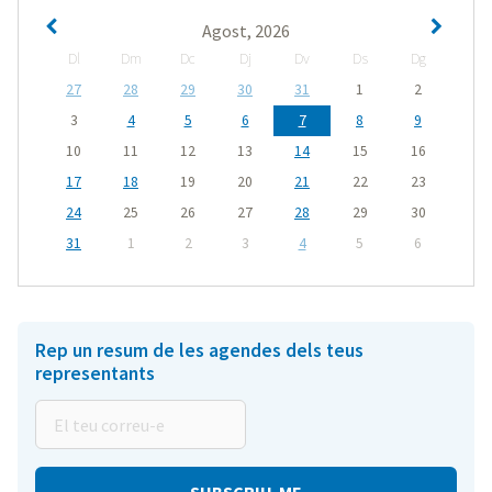
Agost, 2026
Dl
Dm
Dc
Dj
Dv
Ds
Dg
27
28
29
30
31
1
2
3
4
5
6
7
8
9
10
11
12
13
14
15
16
17
18
19
20
21
22
23
24
25
26
27
28
29
30
31
1
2
3
4
5
6
Rep un resum de les agendes dels teus
representants
El
teu
correu-
e