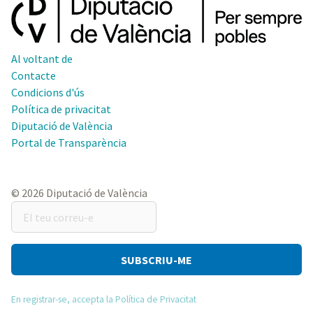
Al voltant de
Contacte
Condicions d'ús
Política de privacitat
Diputació de València
Portal de Transparència
© 2026 Diputació de València
El
teu
correu-
e
En registrar-se, accepta la Política de Privacitat