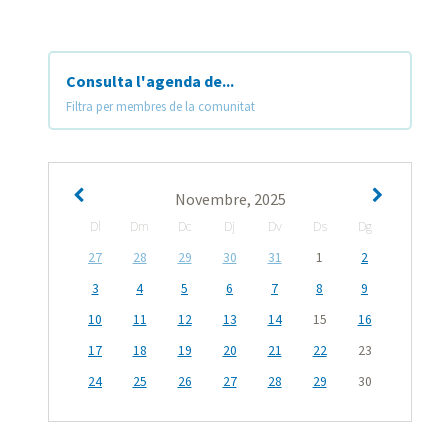
Consulta l'agenda de...
Filtra per membres de la comunitat
Novembre, 2025
Dl
Dm
Dc
Dj
Dv
Ds
Dg
27
28
29
30
31
1
2
3
4
5
6
7
8
9
10
11
12
13
14
15
16
17
18
19
20
21
22
23
24
25
26
27
28
29
30