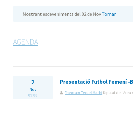
Mostrant esdeveniments del 02 de Nov
Tornar
AGENDA
2
Presentació Futbol Femení -
Nov
Francisco Teruel Machí
Diputat de l'Àrea 
09:00