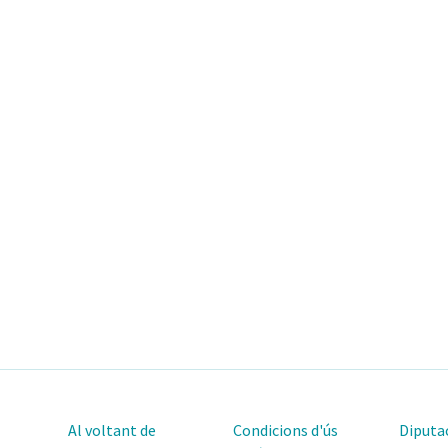
Al voltant de
Condicions d'ús
Diputac