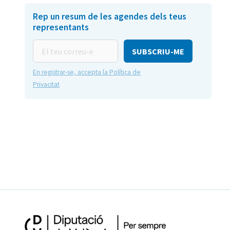
Rep un resum de les agendes dels teus
representants
El
teu
correu-
En registrar-se, accepta la Política de
e
Privacitat