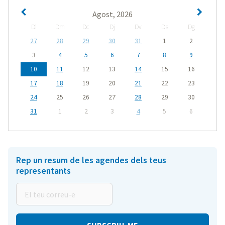
Agost, 2026
Dl
Dm
Dc
Dj
Dv
Ds
Dg
27
28
29
30
31
1
2
3
4
5
6
7
8
9
10
11
12
13
14
15
16
17
18
19
20
21
22
23
24
25
26
27
28
29
30
31
1
2
3
4
5
6
Rep un resum de les agendes dels teus
representants
El
teu
correu-
e