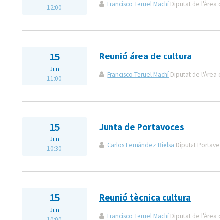
Francisco Teruel Machí
Diputat de l'Àrea 
12:00
15
Reunió área de cultura
Jun
Francisco Teruel Machí
Diputat de l'Àrea 
11:00
15
Junta de Portavoces
Jun
Carlos Fernández Bielsa
Diputat Portaveu
10:30
15
Reunió tècnica cultura
Jun
Francisco Teruel Machí
Diputat de l'Àrea 
10:00