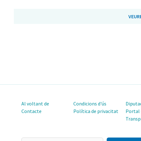
VEUR
Al voltant de
Condicions d'ús
Diputac
Contacte
Política de privacitat
Portal
Transp
El