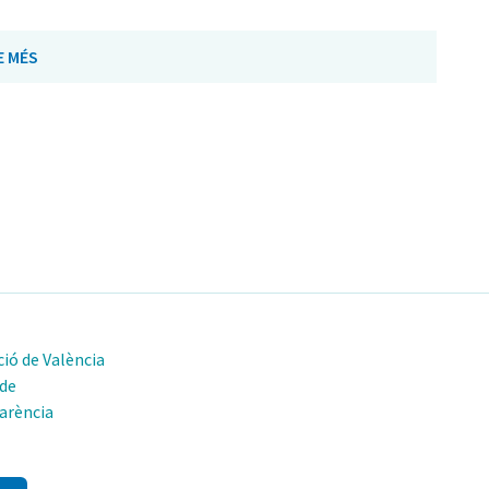
E MÉS
ió de València
 de
arència