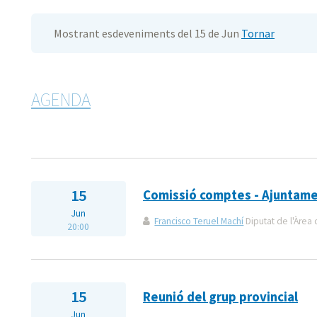
Mostrant esdeveniments del 15 de Jun
Tornar
AGENDA
15
Comissió comptes - Ajuntam
Jun
Francisco Teruel Machí
Diputat de l'Àrea 
20:00
15
Reunió del grup provincial
Jun