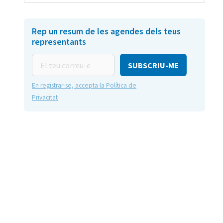
Rep un resum de les agendes dels teus
representants
El
teu
correu-
En registrar-se, accepta la Política de
e
Privacitat