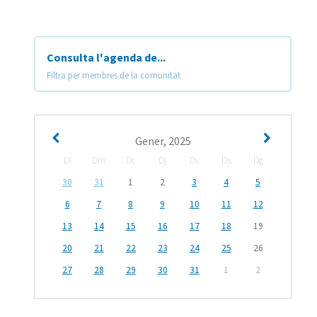
Consulta l'agenda de...
Filtra per membres de la comunitat
Gener, 2025
Dl
Dm
Dc
Dj
Dv
Ds
Dg
30
31
1
2
3
4
5
6
7
8
9
10
11
12
13
14
15
16
17
18
19
20
21
22
23
24
25
26
27
28
29
30
31
1
2