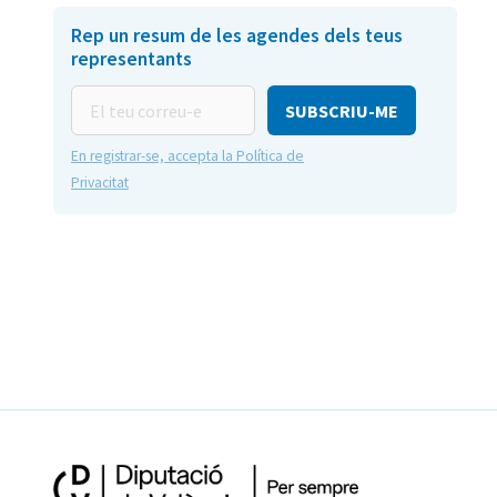
Rep un resum de les agendes dels teus
representants
El
teu
correu-
En registrar-se, accepta la Política de
e
Privacitat