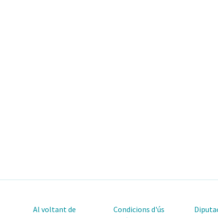
Al voltant de
Condicions d'ús
Diputac