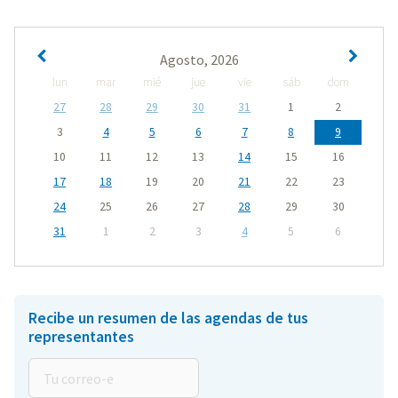
Agosto, 2026
lun
mar
mié
jue
vie
sáb
dom
27
28
29
30
31
1
2
3
4
5
6
7
8
9
10
11
12
13
14
15
16
17
18
19
20
21
22
23
24
25
26
27
28
29
30
31
1
2
3
4
5
6
Recibe un resumen de las agendas de tus
representantes
Tu
correo-