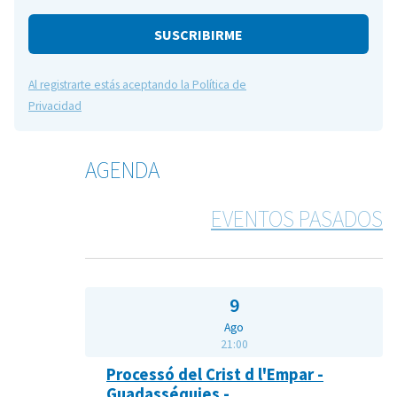
e
Al registrarte estás aceptando la Política de
Privacidad
AGENDA
EVENTOS PASADOS
9
Ago
21:00
Processó del Crist d l'Empar -
Guadasséquies -