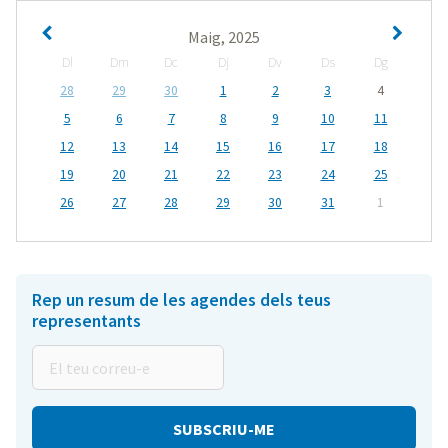
Maig, 2025
Dl
Dm
Dc
Dj
Dv
Ds
Dg
28
29
30
1
2
3
4
5
6
7
8
9
10
11
12
13
14
15
16
17
18
19
20
21
22
23
24
25
26
27
28
29
30
31
1
Rep un resum de les agendes dels teus
representants
El
teu
correu-
e