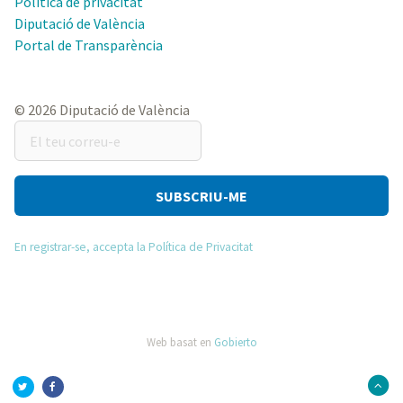
Política de privacitat
Diputació de València
Portal de Transparència
© 2026 Diputació de València
El
teu
correu-
e
En registrar-se, accepta la Política de Privacitat
Web basat en
Gobierto