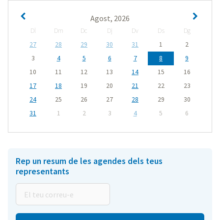
Agost, 2026
Dl
Dm
Dc
Dj
Dv
Ds
Dg
27
28
29
30
31
1
2
3
4
5
6
7
8
9
10
11
12
13
14
15
16
17
18
19
20
21
22
23
24
25
26
27
28
29
30
31
1
2
3
4
5
6
Rep un resum de les agendes dels teus
representants
El
teu
correu-