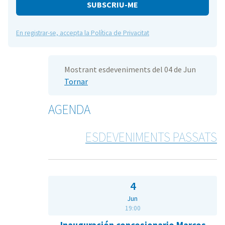
e
En registrar-se, accepta la Política de Privacitat
Mostrant esdeveniments del 04 de Jun
Tornar
AGENDA
ESDEVENIMENTS PASSATS
4
Jun
19:00