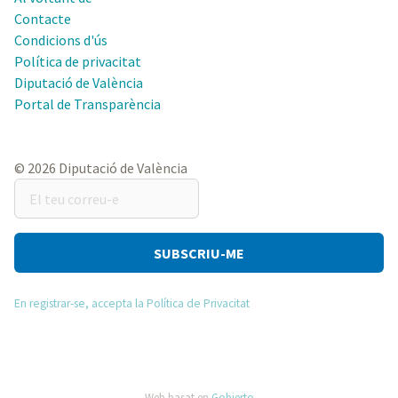
Contacte
Condicions d'ús
Política de privacitat
Diputació de València
Portal de Transparència
© 2026 Diputació de València
El
teu
correu-
e
En registrar-se, accepta la Política de Privacitat
Web basat en
Gobierto