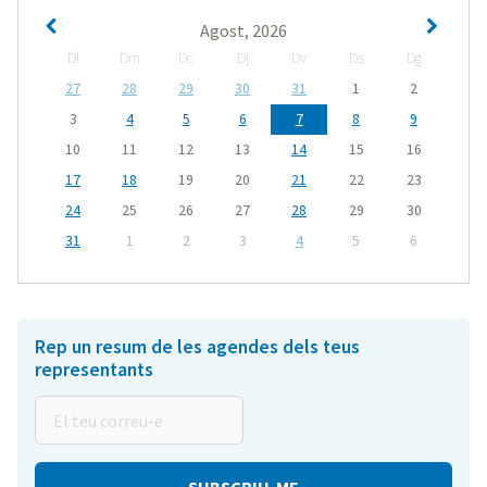
Agost, 2026
Dl
Dm
Dc
Dj
Dv
Ds
Dg
27
28
29
30
31
1
2
3
4
5
6
7
8
9
10
11
12
13
14
15
16
17
18
19
20
21
22
23
24
25
26
27
28
29
30
31
1
2
3
4
5
6
Rep un resum de les agendes dels teus
representants
El
teu
correu-
e