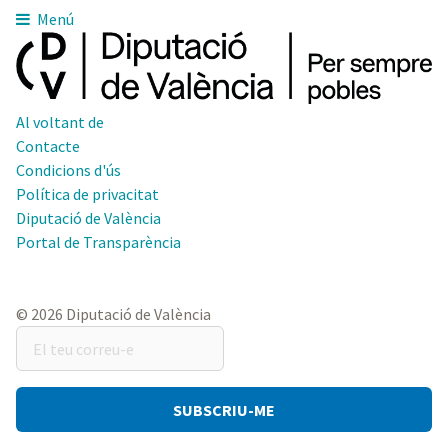
Menú
Al voltant de
Contacte
Condicions d'ús
Política de privacitat
Diputació de València
Portal de Transparència
© 2026 Diputació de València
El
teu
correu-
e