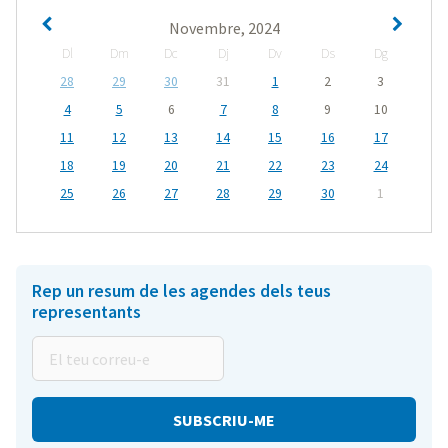
Novembre, 2024
Dl
Dm
Dc
Dj
Dv
Ds
Dg
28
29
30
31
1
2
3
4
5
6
7
8
9
10
11
12
13
14
15
16
17
18
19
20
21
22
23
24
25
26
27
28
29
30
1
Rep un resum de les agendes dels teus
representants
El
teu
correu-
e