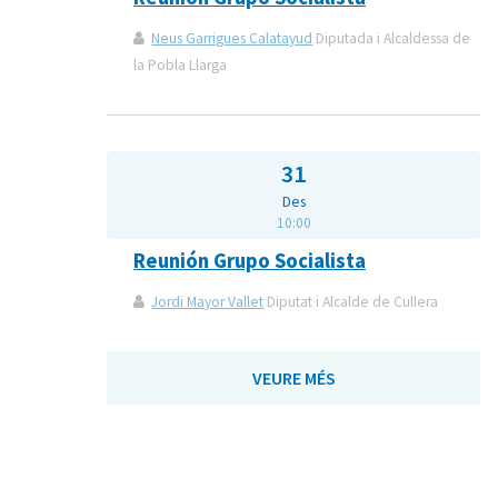
Neus Garrigues Calatayud
Diputada i Alcaldessa de
la Pobla Llarga
31
Des
10:00
Reunión Grupo Socialista
Jordi Mayor Vallet
Diputat i Alcalde de Cullera
VEURE MÉS