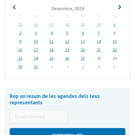
Desembre, 2024
Dl
Dm
Dc
Dj
Dv
Ds
Dg
25
26
27
28
29
30
1
2
3
4
5
6
7
8
9
10
11
12
13
14
15
16
17
18
19
20
21
22
23
24
25
26
27
28
29
30
31
1
2
3
4
5
Rep un resum de les agendes dels teus
representants
El
teu
correu-
e