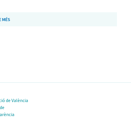
E MÉS
ió de València
 de
arència