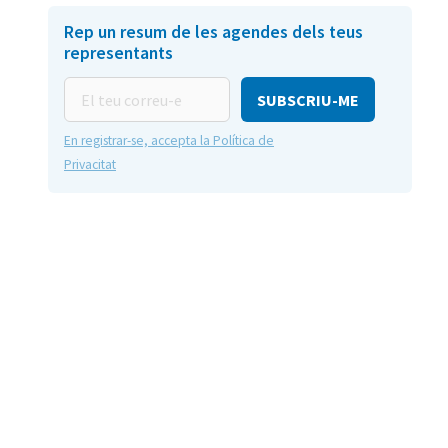
Rep un resum de les agendes dels teus
representants
El
teu
correu-
En registrar-se, accepta la Política de
e
Privacitat