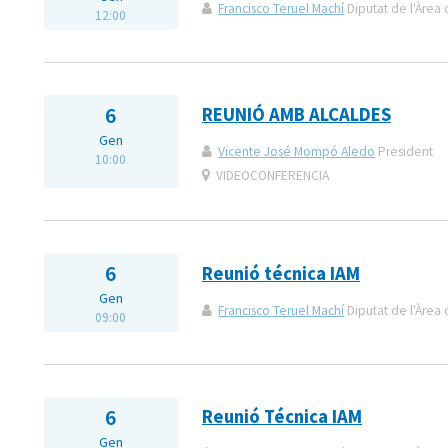
Francisco Teruel Machí
Diputat de l'Àrea 
12:00
6
REUNIÓ AMB ALCALDES
Gen
Vicente José Mompó Aledo
President
10:00
VIDEOCONFERENCIA
6
Reunió técnica IAM
Gen
Francisco Teruel Machí
Diputat de l'Àrea 
09:00
6
Reunió Técnica IAM
Gen