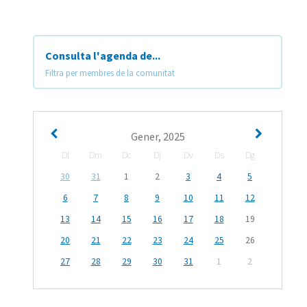
Consulta l'agenda de...
Filtra per membres de la comunitat
Gener, 2025
Dl
Dm
Dc
Dj
Dv
Ds
Dg
30
31
1
2
3
4
5
6
7
8
9
10
11
12
13
14
15
16
17
18
19
20
21
22
23
24
25
26
27
28
29
30
31
1
2