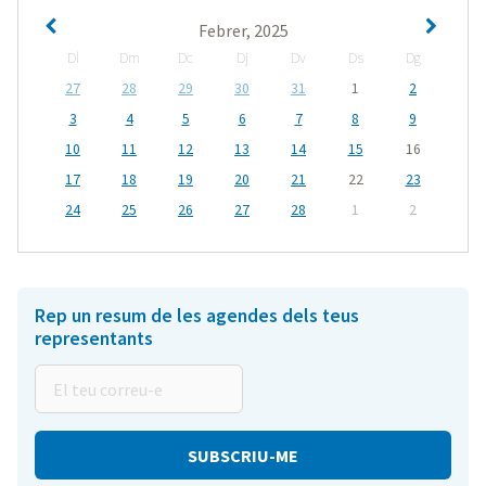
Febrer, 2025
Dl
Dm
Dc
Dj
Dv
Ds
Dg
27
28
29
30
31
1
2
3
4
5
6
7
8
9
10
11
12
13
14
15
16
17
18
19
20
21
22
23
24
25
26
27
28
1
2
Rep un resum de les agendes dels teus
representants
El
teu
correu-
e