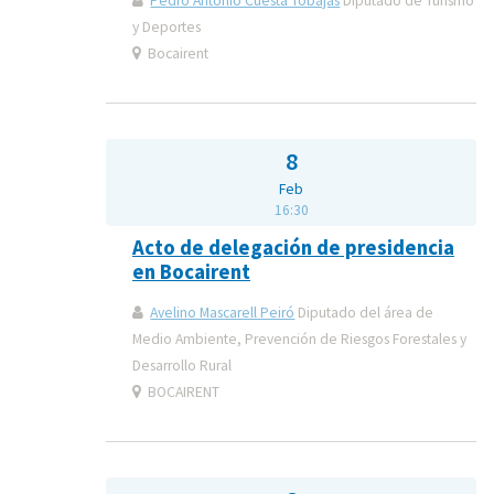
Pedro Antonio Cuesta Tobajas
Diputado de Turismo
y Deportes
Bocairent
8
Feb
16:30
Acto de delegación de presidencia
en Bocairent
Avelino Mascarell Peiró
Diputado del área de
Medio Ambiente, Prevención de Riesgos Forestales y
Desarrollo Rural
BOCAIRENT