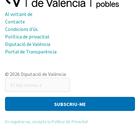
Al voltant de
Contacte
Condicions d'ús
Política de privacitat
Diputació de València
Portal de Transparència
© 2026 Diputació de València
El
teu
correu-
e
En registrar-se, accepta la Política de Privacitat