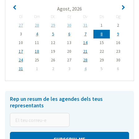
Agost, 2026
Dl
Dm
Dc
Dj
Dv
Ds
Dg
27
28
29
30
31
1
2
3
4
5
6
7
8
9
10
11
12
13
14
15
16
17
18
19
20
21
22
23
24
25
26
27
28
29
30
31
1
2
3
4
5
6
Rep un resum de les agendes dels teus
representants
El
teu
correu-
e