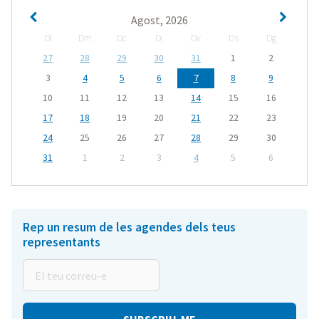
Agost, 2026
Dl
Dm
Dc
Dj
Dv
Ds
Dg
27
28
29
30
31
1
2
3
4
5
6
7
8
9
10
11
12
13
14
15
16
17
18
19
20
21
22
23
24
25
26
27
28
29
30
31
1
2
3
4
5
6
Rep un resum de les agendes dels teus
representants
El
teu
correu-
e