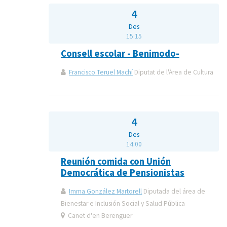
4
Des
15:15
Consell escolar - Benimodo-
Francisco Teruel Machí
Diputat de l'Àrea de Cultura
4
Des
14:00
Reunión comida con Unión
Democrática de Pensionistas
Imma González Martorell
Diputada del área de
Bienestar e Inclusión Social y Salud Pública
Canet d'en Berenguer