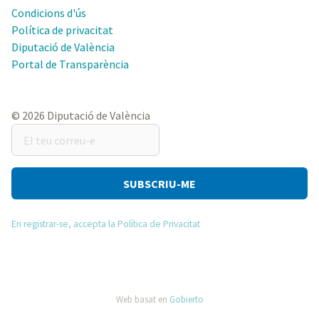
Condicions d'ús
Política de privacitat
Diputació de València
Portal de Transparència
© 2026 Diputació de València
El
teu
correu-
e
En registrar-se, accepta la Política de Privacitat
Web basat en
Gobierto