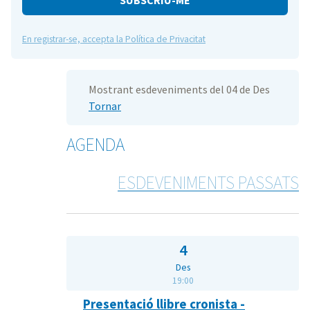
En registrar-se, accepta la Política de Privacitat
Mostrant esdeveniments del 04 de Des
Tornar
AGENDA
ESDEVENIMENTS PASSATS
4
Des
19:00
Presentació llibre cronista -