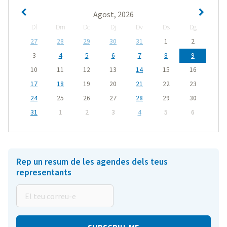
Agost, 2026
Dl
Dm
Dc
Dj
Dv
Ds
Dg
27
28
29
30
31
1
2
3
4
5
6
7
8
9
10
11
12
13
14
15
16
17
18
19
20
21
22
23
24
25
26
27
28
29
30
31
1
2
3
4
5
6
Rep un resum de les agendes dels teus
representants
El
teu
correu-
e