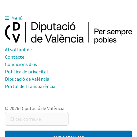
Menú
Al voltant de
Contacte
Condicions d'ús
Política de privacitat
Diputació de València
Portal de Transparència
© 2026 Diputació de València
El
teu
correu-