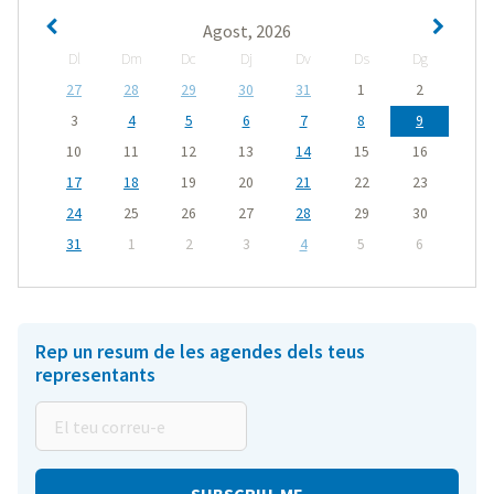
Agost, 2026
Dl
Dm
Dc
Dj
Dv
Ds
Dg
27
28
29
30
31
1
2
3
4
5
6
7
8
9
10
11
12
13
14
15
16
17
18
19
20
21
22
23
24
25
26
27
28
29
30
31
1
2
3
4
5
6
Rep un resum de les agendes dels teus
representants
El
teu
correu-
e