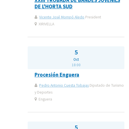
XXIII TROBADA DE BANDES JUVENILS
DE L'HORTA SUD
Vicente José Mompó Aledo
President
XIRIVELLA
5
Oct
18:00
Procesión Enguera
Pedro Antonio Cuesta Tobajas
Diputado de Turismo
y Deportes
Enguera
5