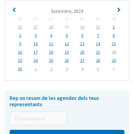
Setembre, 2024
Dl
Dm
Dc
Dj
Dv
Ds
Dg
26
27
28
29
30
31
1
2
3
4
5
6
7
8
9
10
11
12
13
14
15
16
17
18
19
20
21
22
23
24
25
26
27
28
29
30
1
2
3
4
5
6
Rep un resum de les agendes dels teus
representants
El
teu
correu-