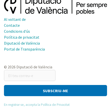
Al voltant de
Contacte
Condicions d'ús
Política de privacitat
Diputació de València
Portal de Transparència
© 2026 Diputació de València
El
teu
correu-
e
En registrar-se, accepta la Política de Privacitat