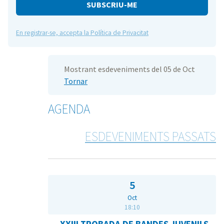
e
En registrar-se, accepta la Política de Privacitat
Mostrant esdeveniments del 05 de Oct
Tornar
AGENDA
ESDEVENIMENTS PASSATS
5
Oct
18:10