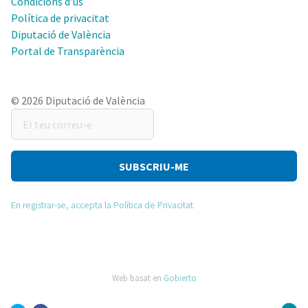
Condicions d'ús
Política de privacitat
Diputació de València
Portal de Transparència
© 2026 Diputació de València
El
teu
correu-
e
En registrar-se, accepta la Política de Privacitat
Web basat en
Gobierto