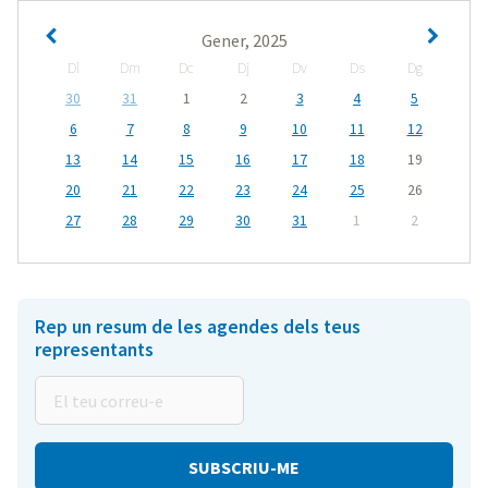
Gener, 2025
Dl
Dm
Dc
Dj
Dv
Ds
Dg
30
31
1
2
3
4
5
6
7
8
9
10
11
12
13
14
15
16
17
18
19
20
21
22
23
24
25
26
27
28
29
30
31
1
2
Rep un resum de les agendes dels teus
representants
El
teu
correu-
e