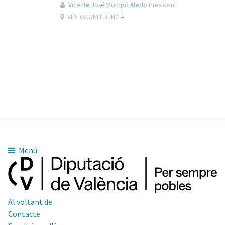
Vicente José Mompó Aledo
President
VIDEOCONFERENCIA
Menú
Al voltant de
Contacte