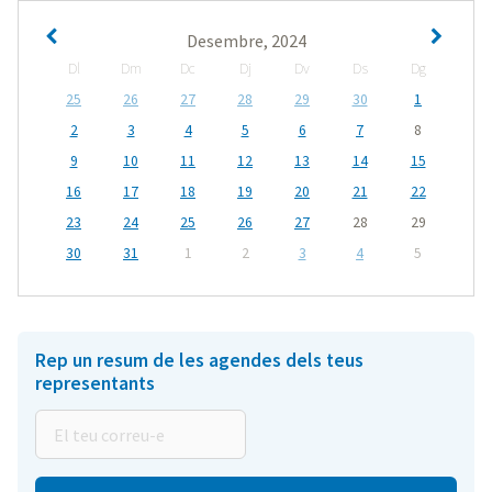
Desembre, 2024
Dl
Dm
Dc
Dj
Dv
Ds
Dg
25
26
27
28
29
30
1
2
3
4
5
6
7
8
9
10
11
12
13
14
15
16
17
18
19
20
21
22
23
24
25
26
27
28
29
30
31
1
2
3
4
5
Rep un resum de les agendes dels teus
representants
El
teu
correu-