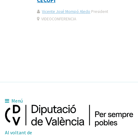
CECOPI
Vicente José Mompó Aledo
President
VIDEOCONFERENCIA
Menú
Al voltant de