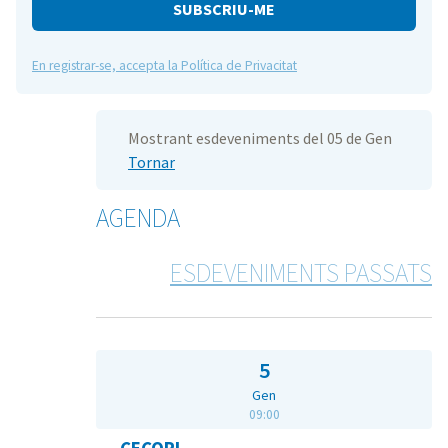
e
En registrar-se, accepta la Política de Privacitat
Mostrant esdeveniments del 05 de Gen
Tornar
AGENDA
ESDEVENIMENTS PASSATS
5
Gen
09:00