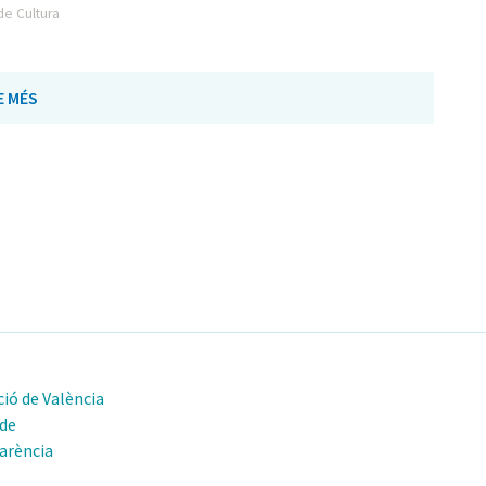
de Cultura
E MÉS
ió de València
 de
arència