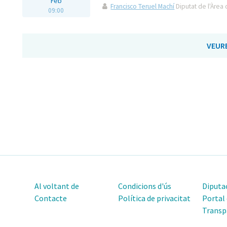
Feb
Francisco Teruel Machí
Diputat de l'Àrea 
09:00
VEUR
Al voltant de
Condicions d'ús
Diputac
Contacte
Política de privacitat
Portal
Transp