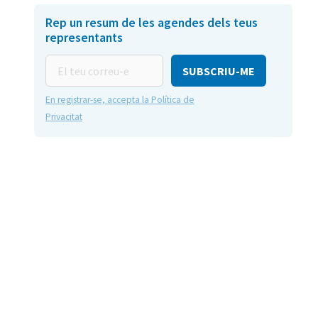
Rep un resum de les agendes dels teus
representants
El
teu
correu-
En registrar-se, accepta la Política de
e
Privacitat