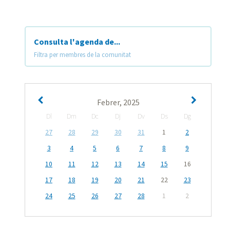
Consulta l'agenda de...
Filtra per membres de la comunitat
Febrer, 2025
Dl
Dm
Dc
Dj
Dv
Ds
Dg
27
28
29
30
31
1
2
3
4
5
6
7
8
9
10
11
12
13
14
15
16
17
18
19
20
21
22
23
24
25
26
27
28
1
2