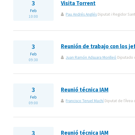
3
Visita Torrent
Feb
Pau Andrés Anglés
Diputat i Regidor San
10:00
3
Reunión de trabajo con los j
Feb
Juan Ramón Adsuara Monlleó
Diputado d
09:30
3
Reunió técnica IAM
Feb
Francisco Teruel Machí
Diputat de l'Àrea 
09:00
3
Reunió técnica IAM