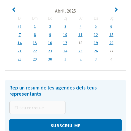
Abril, 2025
Dl
Dm
Dc
Dj
Dv
Ds
Dg
31
1
2
3
4
5
6
7
8
9
10
11
12
13
14
15
16
17
18
19
20
21
22
23
24
25
26
27
28
29
30
1
2
3
4
Rep un resum de les agendes dels teus
representants
El
teu
correu-
e