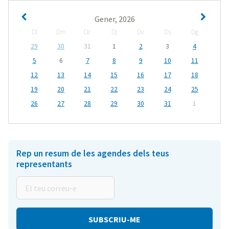
Gener, 2026
Dl
Dm
Dc
Dj
Dv
Ds
Dg
29
30
31
1
2
3
4
5
6
7
8
9
10
11
12
13
14
15
16
17
18
19
20
21
22
23
24
25
26
27
28
29
30
31
1
Rep un resum de les agendes dels teus
representants
El
teu
correu-
e