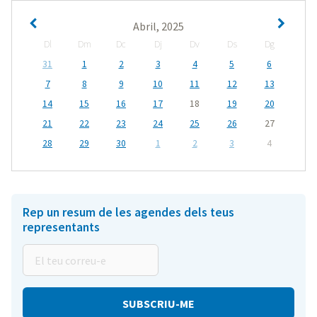
Abril, 2025
Dl
Dm
Dc
Dj
Dv
Ds
Dg
31
1
2
3
4
5
6
7
8
9
10
11
12
13
14
15
16
17
18
19
20
21
22
23
24
25
26
27
28
29
30
1
2
3
4
Rep un resum de les agendes dels teus
representants
El
teu
correu-
e