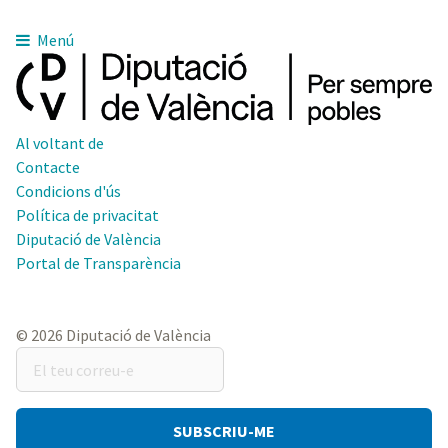
Menú
Al voltant de
Contacte
Condicions d'ús
Política de privacitat
Diputació de València
Portal de Transparència
© 2026 Diputació de València
El
teu
correu-
e