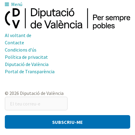
Menú
Al voltant de
Contacte
Condicions d'ús
Política de privacitat
Diputació de València
Portal de Transparència
© 2026 Diputació de València
El
teu
correu-
e