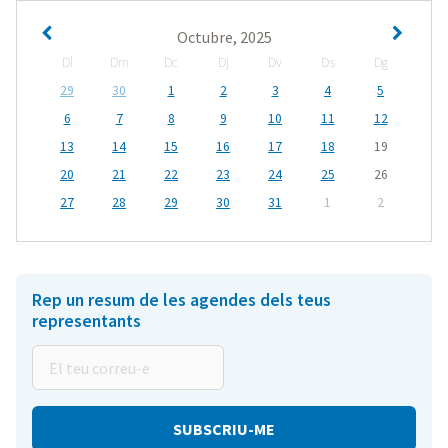
Octubre, 2025
Dl
Dm
Dc
Dj
Dv
Ds
Dg
29
30
1
2
3
4
5
6
7
8
9
10
11
12
13
14
15
16
17
18
19
20
21
22
23
24
25
26
27
28
29
30
31
1
2
Rep un resum de les agendes dels teus
representants
El
teu
correu-
e