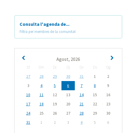
Consulta l'agenda de...
Filtra per membres de la comunitat
Agost, 2026
Dl
Dm
Dc
Dj
Dv
Ds
Dg
27
28
29
30
31
1
2
3
4
5
6
7
8
9
10
11
12
13
14
15
16
17
18
19
20
21
22
23
24
25
26
27
28
29
30
31
1
2
3
4
5
6