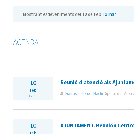
Mostrant esdeveniments del 10 de Feb
Tornar
AGENDA
10
Reunió d'atenció als Ajuntam
Feb
Francisco Teruel Machí
Diputat de l'Àrea 
17:30
10
AJUNTAMENT. Reunión Centro
Feb