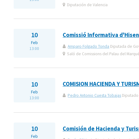
Diputación de Valencia
10
Comissió Informativa d'Hisen
Feb
Amparo Folgado Tonda
Diputada de Gover
13:00
Saló de Comissions del Palau del Marqués
10
COMISION HACIENDA Y TURIS
Feb
Pedro Antonio Cuesta Tobajas
Diputado 
13:00
10
Comisión de Hacienda y Turi
Feb