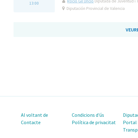
Rocío Gil Uncio
Diputada de Juventud i 
13:00
Diputación Provincial de Valencia
VEUR
Al voltant de
Condicions d'ús
Diputac
Contacte
Política de privacitat
Portal
Transp