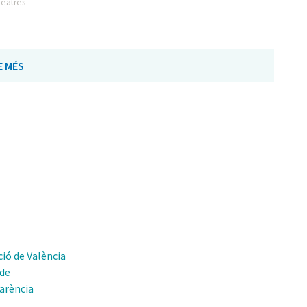
Teatres
E MÉS
ió de València
 de
arència