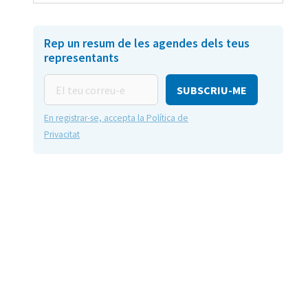
Rep un resum de les agendes dels teus
representants
El
teu
correu-
En registrar-se, accepta la Política de
e
Privacitat