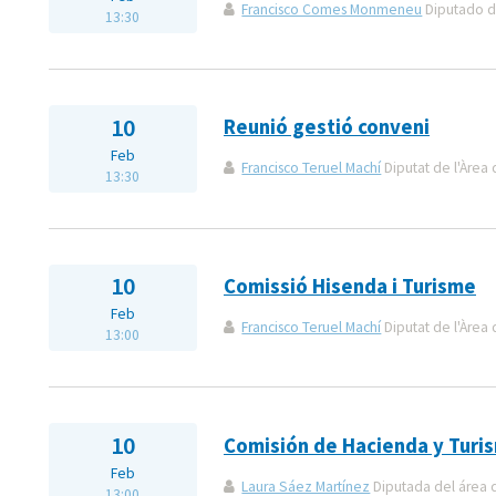
Francisco Comes Monmeneu
Diputado de
13:30
10
Reunió gestió conveni
Feb
Francisco Teruel Machí
Diputat de l'Àrea 
13:30
10
Comissió Hisenda i Turisme
Feb
Francisco Teruel Machí
Diputat de l'Àrea 
13:00
10
Comisión de Hacienda y Turi
Feb
Laura Sáez Martínez
Diputada del área 
13:00