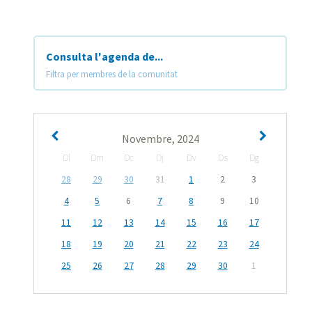
Consulta l'agenda de...
Filtra per membres de la comunitat
Novembre, 2024
Dl
Dm
Dc
Dj
Dv
Ds
Dg
28
29
30
31
1
2
3
4
5
6
7
8
9
10
11
12
13
14
15
16
17
18
19
20
21
22
23
24
25
26
27
28
29
30
1