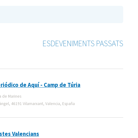
ESDEVENIMENTS PASSATS
iódico de Aquí - Camp de Túria
a de Marines
tàngel, 46191 Vilamarxant, Valencia, España
istes Valencians