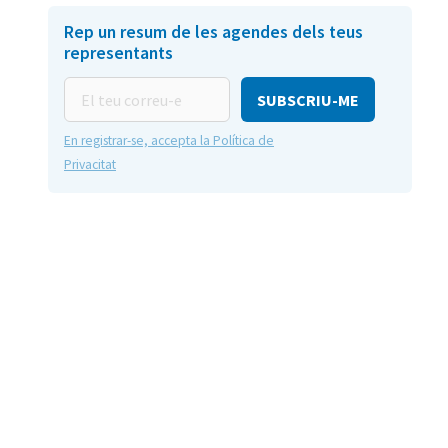
Rep un resum de les agendes dels teus
representants
El
teu
correu-
En registrar-se, accepta la Política de
e
Privacitat