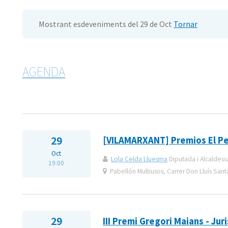
Mostrant esdeveniments del 29 de Oct
Tornar
AGENDA
29
[VILAMARXANT] Premios El Per
Oct
Lola Celda Lluesma
Diputada i Alcaldess
19:00
Pabellón Multiusos, Carrer Don Lluís San
29
III Premi Gregori Maians - Jur