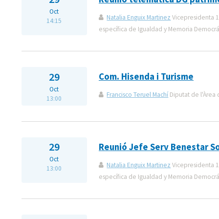
Oct
Natalia Enguix Martinez
Vicepresidenta 1
14:15
específica de Igualdad y Memoria Democrá
29
Com. Hisenda i Turisme
Oct
Francisco Teruel Machí
Diputat de l'Àrea 
13:00
29
Reunió Jefe Serv Benestar So
Oct
Natalia Enguix Martinez
Vicepresidenta 1
13:00
específica de Igualdad y Memoria Democrá