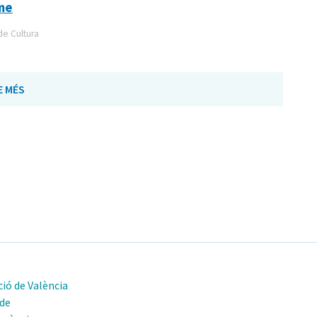
sme
de Cultura
E MÉS
ió de València
 de