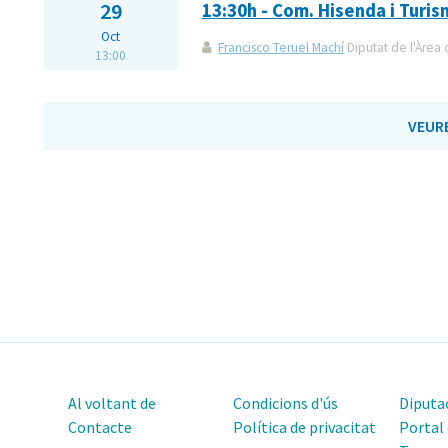
29
13:30h - Com. Hisenda i Turi
Oct
Francisco Teruel Machí
Diputat de l'Àrea 
13:00
VEUR
Al voltant de
Condicions d'ús
Diputac
Contacte
Política de privacitat
Portal