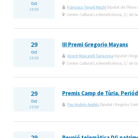
Oct
Francisco Teruel Machí
Diputat de l'Àrea 
19:00
Centre Cultural La Beneficència, C/ de la
29
III Premi Gregorio Mayans
Oct
Vicent Mascarell Tarrazona
Diputat i Reg
19:00
Centre Cultural La Beneficència, C/ de la
29
Premis Camp de Tùria. Periód
Oct
Pau Andrés Anglés
Diputat i Regidor San
19:00
29
Reunió telemàtica DG patrim