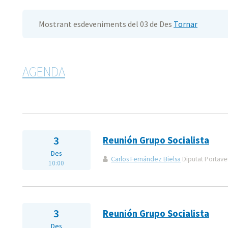
Mostrant esdeveniments del 03 de Des
Tornar
AGENDA
3
Reunión Grupo Socialista
Des
Carlos Fernández Bielsa
Diputat Portaveu
10:00
3
Reunión Grupo Socialista
Des