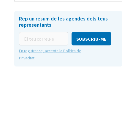
Rep un resum de les agendes dels teus
representants
El
teu
correu-
En registrar-se, accepta la Política de
e
Privacitat