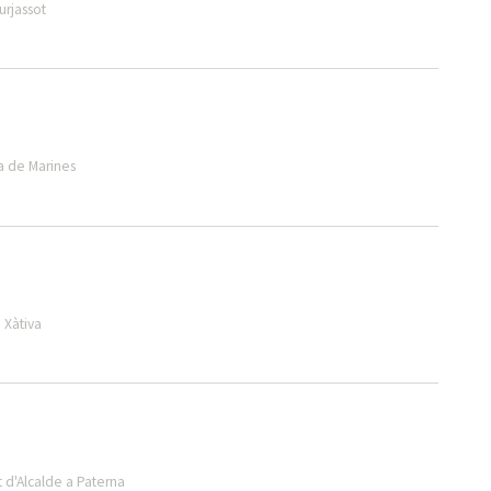
urjassot
a de Marines
 Xàtiva
 d'Alcalde a Paterna