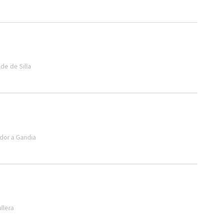
lde de Silla
idor a Gandia
ullera