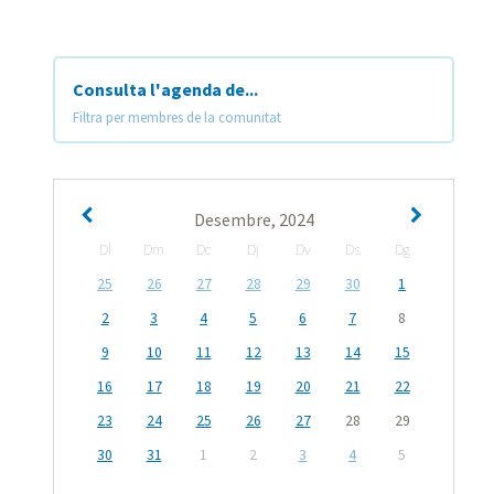
Consulta l'agenda de...
Filtra per membres de la comunitat
Desembre, 2024
Dl
Dm
Dc
Dj
Dv
Ds
Dg
25
26
27
28
29
30
1
2
3
4
5
6
7
8
9
10
11
12
13
14
15
16
17
18
19
20
21
22
23
24
25
26
27
28
29
30
31
1
2
3
4
5