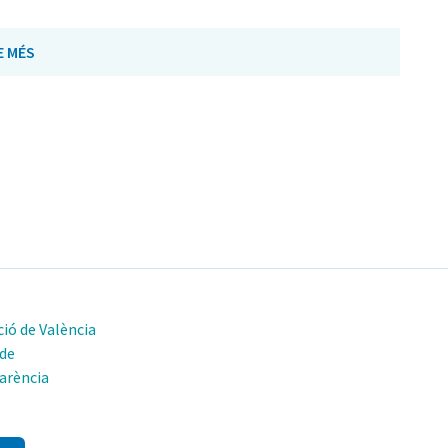
E MÉS
ió de València
 de
arència