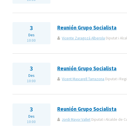
3
Reunión Grupo Socialista
Des
Vicente Zaragozá Alberola
Diputat i Alca
10:00
3
Reunión Grupo Socialista
Des
Vicent Mascarell Tarrazona
Diputat i Reg
10:00
3
Reunión Grupo Socialista
Des
Jordi Mayor Vallet
Diputat i Alcalde de C
10:00