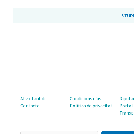
VEUR
Al voltant de
Condicions d'ús
Diputac
Contacte
Política de privacitat
Portal
Transp
El