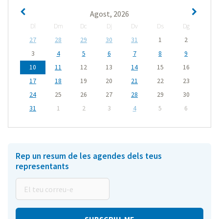
Agost, 2026
Dl
Dm
Dc
Dj
Dv
Ds
Dg
27
28
29
30
31
1
2
3
4
5
6
7
8
9
10
11
12
13
14
15
16
17
18
19
20
21
22
23
24
25
26
27
28
29
30
31
1
2
3
4
5
6
Rep un resum de les agendes dels teus
representants
El
teu
correu-
e