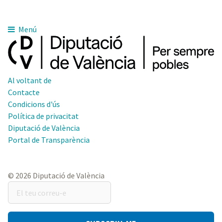
Menú
Al voltant de
Contacte
Condicions d'ús
Política de privacitat
Diputació de València
Portal de Transparència
© 2026 Diputació de València
El
teu
correu-