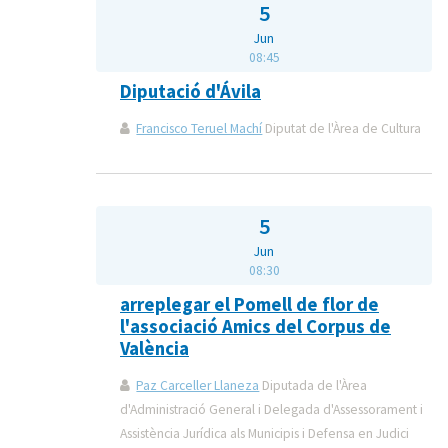
5
Jun
08:45
Diputació d'Ávila
Francisco Teruel Machí
Diputat de l'Àrea de Cultura
5
Jun
08:30
arreplegar el Pomell de flor de
l'associació Amics del Corpus de
València
Paz Carceller Llaneza
Diputada de l'Àrea
d'Administració General i Delegada d'Assessorament i
Assistència Jurídica als Municipis i Defensa en Judici