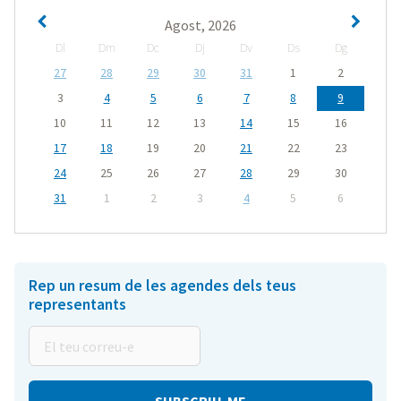
Agost, 2026
Dl
Dm
Dc
Dj
Dv
Ds
Dg
27
28
29
30
31
1
2
3
4
5
6
7
8
9
10
11
12
13
14
15
16
17
18
19
20
21
22
23
24
25
26
27
28
29
30
31
1
2
3
4
5
6
Rep un resum de les agendes dels teus
representants
El
teu
correu-
e