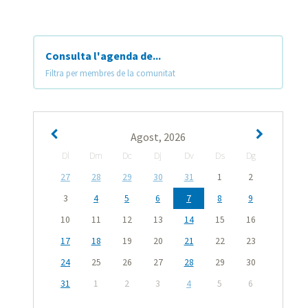
Consulta l'agenda de...
Filtra per membres de la comunitat
Agost, 2026
Dl
Dm
Dc
Dj
Dv
Ds
Dg
27
28
29
30
31
1
2
3
4
5
6
7
8
9
10
11
12
13
14
15
16
17
18
19
20
21
22
23
24
25
26
27
28
29
30
31
1
2
3
4
5
6