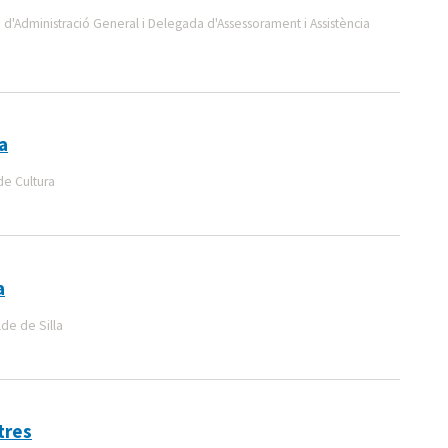
 d'Administració General i Delegada d'Assessorament i Assistència
a
de Cultura
a
lde de Silla
tres