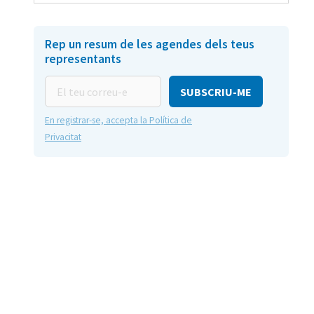
Rep un resum de les agendes dels teus
representants
El
teu
correu-
En registrar-se, accepta la Política de
e
Privacitat