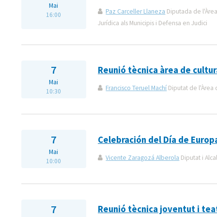
Mai
Paz Carceller Llaneza
Diputada de l'Àrea
16:00
Jurídica als Municipis i Defensa en Judici
7
Reunió tècnica àrea de cultur
Mai
Francisco Teruel Machí
Diputat de l'Àrea 
10:30
7
Celebración del Día de Europ
Mai
Vicente Zaragozá Alberola
Diputat i Alca
10:00
7
Reunió tècnica joventut i tea