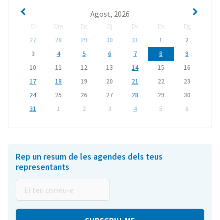
Agost, 2026
Dl
Dm
Dc
Dj
Dv
Ds
Dg
27
28
29
30
31
1
2
3
4
5
6
7
8
9
10
11
12
13
14
15
16
17
18
19
20
21
22
23
24
25
26
27
28
29
30
31
1
2
3
4
5
6
Rep un resum de les agendes dels teus
representants
El
teu
correu-
e