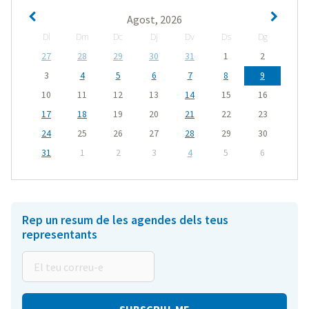
Agost, 2026
Dl
Dm
Dc
Dj
Dv
Ds
Dg
27
28
29
30
31
1
2
3
4
5
6
7
8
9
10
11
12
13
14
15
16
17
18
19
20
21
22
23
24
25
26
27
28
29
30
31
1
2
3
4
5
6
Rep un resum de les agendes dels teus
representants
El
teu
correu-
e