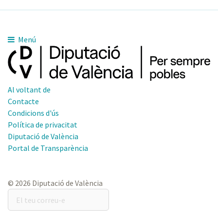
Menú
Al voltant de
Contacte
Condicions d'ús
Política de privacitat
Diputació de València
Portal de Transparència
© 2026 Diputació de València
El
teu
correu-