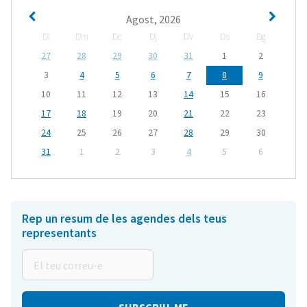
Agost, 2026
Dl
Dm
Dc
Dj
Dv
Ds
Dg
27
28
29
30
31
1
2
3
4
5
6
7
8
9
10
11
12
13
14
15
16
17
18
19
20
21
22
23
24
25
26
27
28
29
30
31
1
2
3
4
5
6
Rep un resum de les agendes dels teus
representants
El
teu
correu-
e