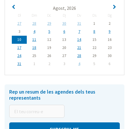
Agost, 2026
Dl
Dm
Dc
Dj
Dv
Ds
Dg
27
28
29
30
31
1
2
3
4
5
6
7
8
9
10
11
12
13
14
15
16
17
18
19
20
21
22
23
24
25
26
27
28
29
30
31
1
2
3
4
5
6
Rep un resum de les agendes dels teus
representants
El
teu
correu-
e