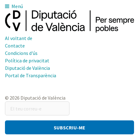
Menú
Al voltant de
Contacte
Condicions d'ús
Política de privacitat
Diputació de València
Portal de Transparència
© 2026 Diputació de València
El
teu
correu-
e