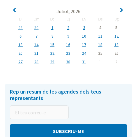
Juliol, 2026
Dl
Dm
Dc
Dj
Dv
Ds
Dg
29
30
1
2
3
4
5
6
7
8
9
10
11
12
13
14
15
16
17
18
19
20
21
22
23
24
25
26
27
28
29
30
31
1
2
Rep un resum de les agendes dels teus
representants
El
teu
correu-
e