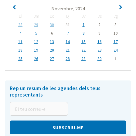
Novembre, 2024
Dl
Dm
Dc
Dj
Dv
Ds
Dg
28
29
30
31
1
2
3
4
5
6
7
8
9
10
11
12
13
14
15
16
17
18
19
20
21
22
23
24
25
26
27
28
29
30
1
Rep un resum de les agendes dels teus
representants
El
teu
correu-
e