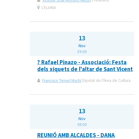
Vicente José Mompó Aledo
President
L'ELIANA
13
Nov
09:00
? Rafael Pinazo - Associació: Festa
dels xiquets de l'altar de Sant Vicent
Francisco Teruel Machí
Diputat de l'Àrea de Cultura
13
Nov
08:00
REUNIÓ AMB ALCALDES - DANA