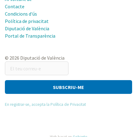
Contacte
Condicions d'ús
Política de privacitat
Diputació de València
Portal de Transparència
© 2026 Diputació de València
El
teu
correu-
e
En registrar-se, accepta la Política de Privacitat
Web basat en
Gobierto