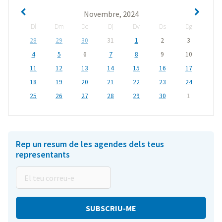
Novembre, 2024
Dl
Dm
Dc
Dj
Dv
Ds
Dg
28
29
30
31
1
2
3
4
5
6
7
8
9
10
11
12
13
14
15
16
17
18
19
20
21
22
23
24
25
26
27
28
29
30
1
Rep un resum de les agendes dels teus
representants
El
teu
correu-
e