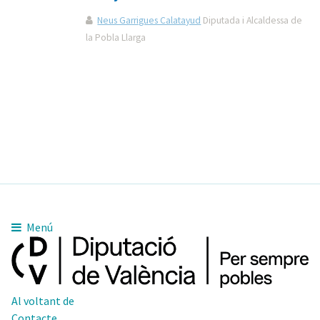
Neus Garrigues Calatayud
Diputada i Alcaldessa de
la Pobla Llarga
Menú
Al voltant de
Contacte