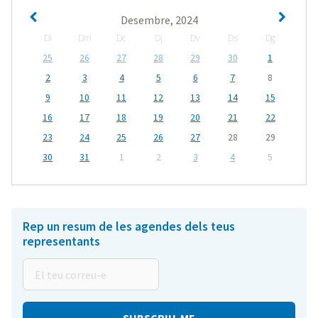
Desembre, 2024
Dl
Dm
Dc
Dj
Dv
Ds
Dg
25
26
27
28
29
30
1
2
3
4
5
6
7
8
9
10
11
12
13
14
15
16
17
18
19
20
21
22
23
24
25
26
27
28
29
30
31
1
2
3
4
5
Rep un resum de les agendes dels teus
representants
El
teu
correu-
e