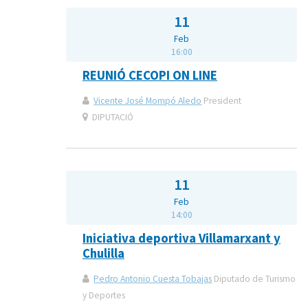
11
Feb
16:00
REUNIÓ CECOPI ON LINE
Vicente José Mompó Aledo
President
DIPUTACIÓ
11
Feb
14:00
Iniciativa deportiva Villamarxant y
Chulilla
Pedro Antonio Cuesta Tobajas
Diputado de Turismo
y Deportes