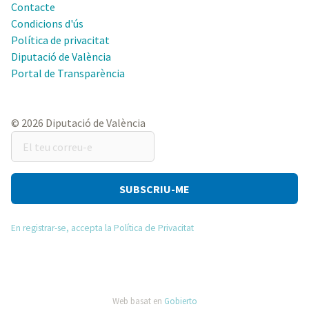
Contacte
Condicions d'ús
Política de privacitat
Diputació de València
Portal de Transparència
© 2026 Diputació de València
El
teu
correu-
e
En registrar-se, accepta la Política de Privacitat
Web basat en
Gobierto