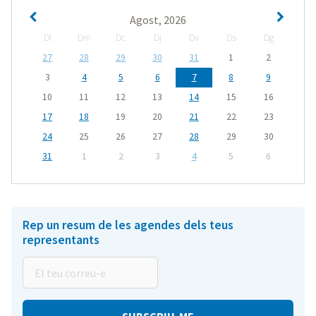
Agost, 2026
Dl
Dm
Dc
Dj
Dv
Ds
Dg
27
28
29
30
31
1
2
3
4
5
6
7
8
9
10
11
12
13
14
15
16
17
18
19
20
21
22
23
24
25
26
27
28
29
30
31
1
2
3
4
5
6
Rep un resum de les agendes dels teus
representants
El
teu
correu-
e