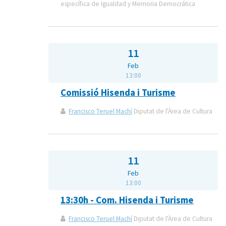
específica de Igualdad y Memoria Democrática
11
Feb
13:00
Comissió Hisenda i Turisme
Francisco Teruel Machí
Diputat de l'Àrea de Cultura
11
Feb
13:00
13:30h - Com. Hisenda i Turisme
Francisco Teruel Machí
Diputat de l'Àrea de Cultura