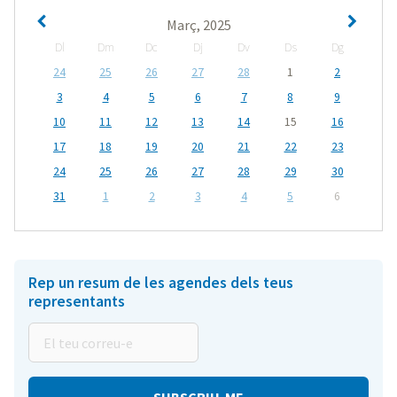
Març, 2025
Dl
Dm
Dc
Dj
Dv
Ds
Dg
24
25
26
27
28
1
2
3
4
5
6
7
8
9
10
11
12
13
14
15
16
17
18
19
20
21
22
23
24
25
26
27
28
29
30
31
1
2
3
4
5
6
Rep un resum de les agendes dels teus
representants
El
teu
correu-
e