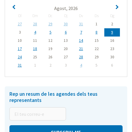
Agost, 2026
Dl
Dm
Dc
Dj
Dv
Ds
Dg
27
28
29
30
31
1
2
3
4
5
6
7
8
9
10
11
12
13
14
15
16
17
18
19
20
21
22
23
24
25
26
27
28
29
30
31
1
2
3
4
5
6
Rep un resum de les agendes dels teus
representants
El
teu
correu-
e