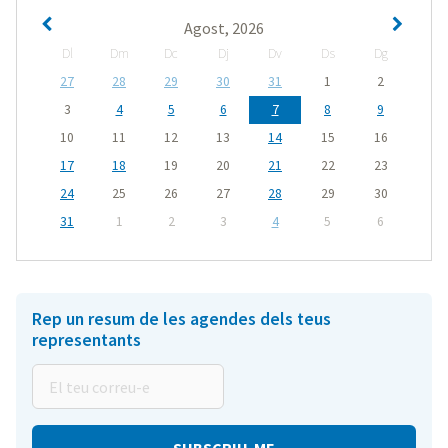
Agost, 2026
Dl
Dm
Dc
Dj
Dv
Ds
Dg
27
28
29
30
31
1
2
3
4
5
6
7
8
9
10
11
12
13
14
15
16
17
18
19
20
21
22
23
24
25
26
27
28
29
30
31
1
2
3
4
5
6
Rep un resum de les agendes dels teus
representants
El
teu
correu-
e