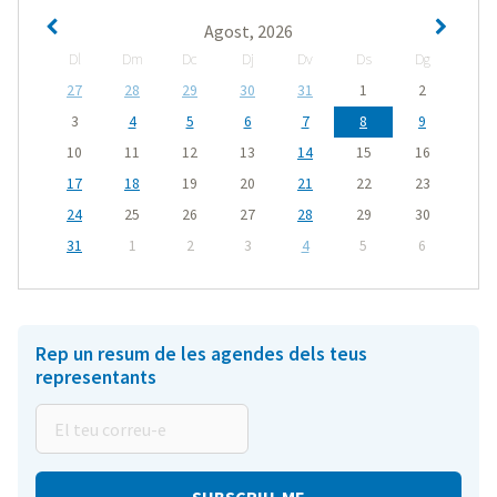
Agost, 2026
Dl
Dm
Dc
Dj
Dv
Ds
Dg
27
28
29
30
31
1
2
3
4
5
6
7
8
9
10
11
12
13
14
15
16
17
18
19
20
21
22
23
24
25
26
27
28
29
30
31
1
2
3
4
5
6
Rep un resum de les agendes dels teus
representants
El
teu
correu-
e