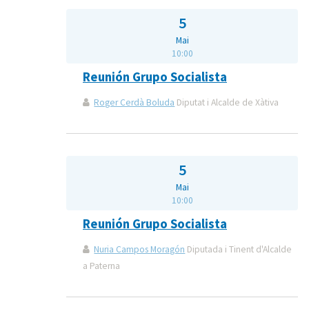
5
Mai
10:00
Reunión Grupo Socialista
Roger Cerdà Boluda
Diputat i Alcalde de Xàtiva
5
Mai
10:00
Reunión Grupo Socialista
Nuria Campos Moragón
Diputada i Tinent d'Alcalde
a Paterna