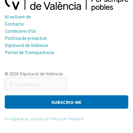
Al voltant de
Contacte
Condicions d'ús
Política de privacitat
Diputació de València
Portal de Transparència
© 2026 Diputació de València
El
teu
correu-
e
En registrar-se, accepta la Política de Privacitat