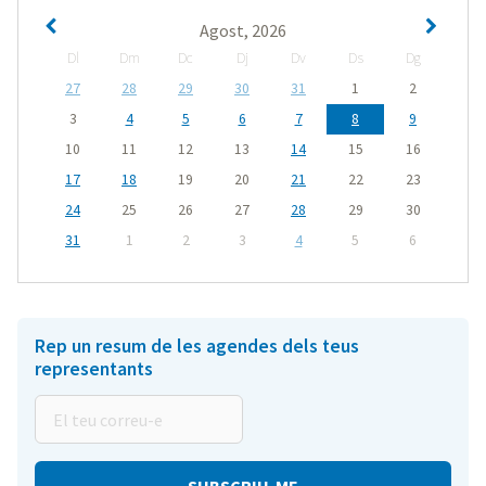
Agost, 2026
Dl
Dm
Dc
Dj
Dv
Ds
Dg
27
28
29
30
31
1
2
3
4
5
6
7
8
9
10
11
12
13
14
15
16
17
18
19
20
21
22
23
24
25
26
27
28
29
30
31
1
2
3
4
5
6
Rep un resum de les agendes dels teus
representants
El
teu
correu-
e